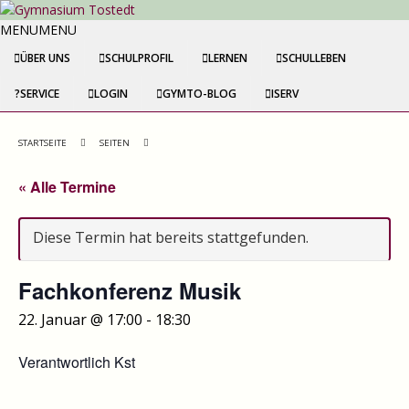
MENU
MENU
ÜBER UNS
SCHULPROFIL
LERNEN
SCHULLEBEN
SERVICE
LOGIN
GYMTO-BLOG
ISERV
STARTSEITE
SEITEN
« Alle Termine
Diese Termin hat bereits stattgefunden.
Fachkonferenz Musik
22. Januar @ 17:00
-
18:30
Verantwortlich Kst