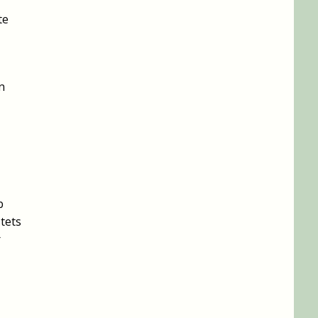
te
n
b
tets
r