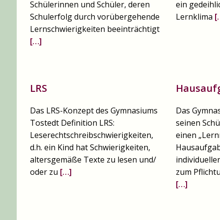
Schülerinnen und Schüler, deren
ein gedeihl
Schulerfolg durch vorübergehende
Lernklima
[
Lernschwierigkeiten beein­trächtigt
[…]
LRS
Hausauf
Das LRS-Konzept des Gymnasiums
Das Gymnas
Tostedt Definition LRS:
seinen Schü
Leserechtschreibschwierigkeiten,
einen „Ler
d.h. ein Kind hat Schwierigkei­ten,
Hausaufgab
altersgemäße Texte zu lesen und/
individuell
oder zu
[…]
zum Pflichtu
[…]