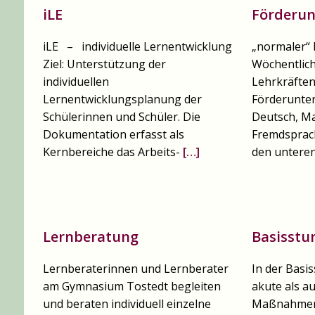
iLE
Förderun
iLE – individuelle Lernentwicklung
„normaler“ 
Ziel: Unterstützung der
Wöchentlich
individuellen
Lehrkräften
Lernentwicklungsplanung der
Förderunter
Schülerinnen und Schüler. Die
Deutsch, M
Dokumentation erfasst als
Fremdsprac
Kernbereiche das Arbeits-
[…]
den unteren
Lernberatung
Basisstu
Lernberaterinnen und Lernberater
In der Basi
am Gymnasium Tostedt begleiten
akute als a
und beraten individuell einzelne
Maßnahmen