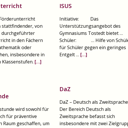
terricht
ISUS
Förderunterricht
Initiative: Das
 stattfindender, von
Unterstützungsangebot des
 durchgeführter
Gymnasiums Tostedt bietet …
richt in den Fächern
Schüler: … Hilfe von Schül
athematik oder
für Schüler gegen ein geringes
hen, insbesondere in
Entgelt …
[…]
 Klassenstufen.
[…]
DaZ
nde
DaZ – Deutsch als Zweitsprache
sstunde wird sowohl für
Der Bereich Deutsch als
uch für präventive
Zweitsprache befasst sich
 Raum geschaffen, um
insbesondere mit zwei Zielgrup