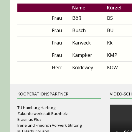
Name
Kürzel
Frau
Böß
BS
Frau
Busch
BU
Frau
Karweck
Kk
Frau
Kämpker
KMP
Herr
Koldewey
KOW
KOOPERATIONSPARTNER
VIDEO-SC
TU Hamburg-Harburg
Zukunftswerkstatt Buchholz
Erasmus Plus
Irene und Friedrich Vorwerk Stiftung
MIT Harburg-Land