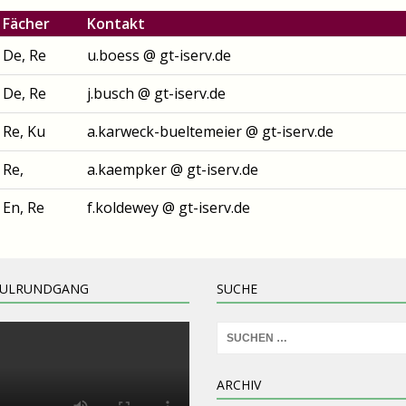
Fächer
Kontakt
De, Re
u.boess @ gt-iserv.de
De, Re
j.busch @ gt-iserv.de
Re, Ku
a.karweck-bueltemeier @ gt-iserv.de
Re,
a.kaempker @ gt-iserv.de
En, Re
f.koldewey @ gt-iserv.de
HULRUNDGANG
SUCHE
ARCHIV