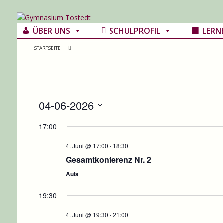
ÜBER UNS
SCHULPROFIL
LERN
STARTSEITE
04-06-2026
D
17:00
a
t
4. Juni @ 17:00
-
18:30
u
Gesamtkonferenz Nr. 2
m
Aula
w
ä
19:30
h
4. Juni @ 19:30
-
21:00
l