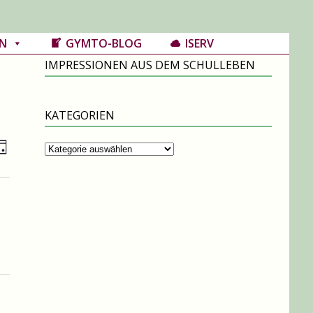
N
GYMTO-BLOG
ISERV
IMPRESSIONEN AUS DEM SCHULLEBEN
KATEGORIEN
T
Kategorien
e
r
m
i
n
A
n
s
i