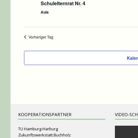
Schulelternrat Nr. 4
e
n
Aula
.
Vorheriger Tag
Kale
KOOPERATIONSPARTNER
VIDEO-SC
TU Hamburg-Harburg
Zukunftswerkstatt Buchholz