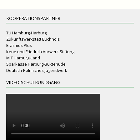
n
,
KOOPERATIONSPARTNER
N
TU Hamburg-Harburg
a
Zukunftswerkstatt Buchholz
v
Erasmus Plus
Irene und Friedrich Vorwerk Stiftung
i
MIT Harburg-Land
Sparkasse Harburg-Buxtehude
g
Deutsch-Polnisches Jugendwerk
a
VIDEO-SCHULRUNDGANG
t
i
o
n