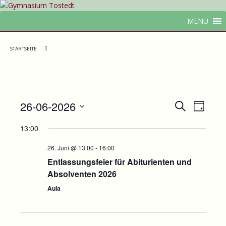
MENU
STARTSEITE
T
T
26-06-2026
S
T
e
u
e
D
a
c
13:00
r
a
g
r
h
m
t
26. Juni @ 13:00
-
16:00
m
e
i
u
Entlassungsfeier für Abiturienten und
i
n
m
Absolventen 2026
n
A
w
Aula
n
ä
e
h
s
S
l
i